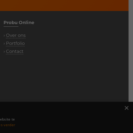
Probu Online
›
Over ons
›
Portfolio
›
Contact
×
ebsite te
es verder
g