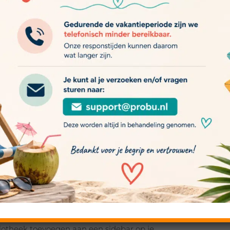
ss CMS klanten naar deze nieuwste versie.
liteit met gebruikte plug-ins en widgets,
ijn.
ngen en verbeteringen in WordPress versie
nu een eenvoudige taak die te doen is
gebruiker. Je afbeelding eenvoudig
eer eens een foto van jezelf of van je
hem als vanzelf verschijnen.
m je website een menselijk gezicht te
iotheek toevoegen aan een sidebar op je