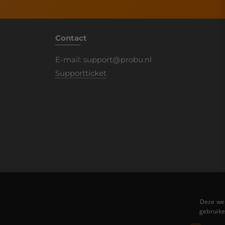
Contact
E-mail:
support@probu.nl
Supportticket
Deze web
gebruike
A