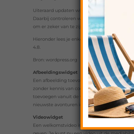
Uiteraard updaten wij al onze Probu WordPre
Daarbij controleren wij meteen ook compatibi
om er zeker van te zijn dat deze compatibel z
Hieronder lees je enkele van deze vernieuwi
4.8.
Bron: wordpress.org
Afbeeldingswidget
Een afbeelding toevoegen aan een widget is 
zonder kennis van code voor elke WordPress 
toevoegen vanuit de widget instellingen. Prob
nieuwste avonturen in het weekend — en zie 
Videowidget
Een welkomstvideo is een geweldige manier o
geven. Je kunt nu een video uit de mediabibl