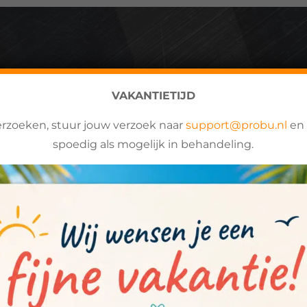
VAKANTIETIJD
PRESS VERSIE 4.8 GEREL
erzoeken, stuur jouw verzoek naar
support@probu.nl
en 
spoedig als mogelijk in behandeling.
4.8 gereleased
ease heeft wat kleine vernieuwingen