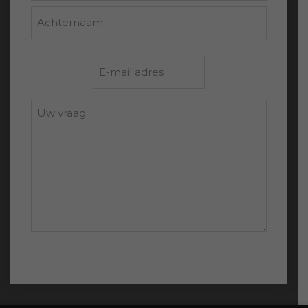
Voornaam
Achternaam
E-
mailadres
*
Uw
vraag: