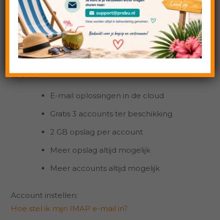
mail kunt bekijken, verzenden en managen op
meerdere apparaten. Omdat de e-mail in de cloud
wordt opgeslagen heb je vanaf elk gewenst
apparaat toegang tot jouw e-mail. Denk hierbij
bijvoorbeeld aan je PC thuis, Mac, laptop, tablet en
telefoon!
E-mail oplossingen in de cloud
Gratis 3 accounts ter beschikking
2 GB opslag per account
Meer opslag altijd mogelijk
Meer accounts altijd mogelijk
Account instellen:
Hoe stel ik mijn IMAP e-mail in?