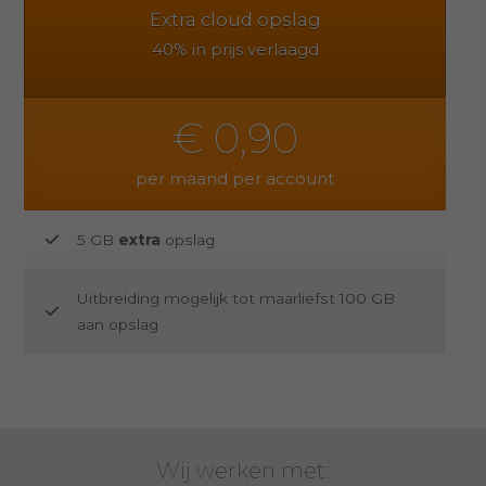
Extra cloud opslag
40% in prijs verlaagd
€ 0,90
per maand per account
5 GB
extra
opslag
Uitbreiding mogelijk tot maarliefst 100 GB
aan opslag
Wij werken met:
Social