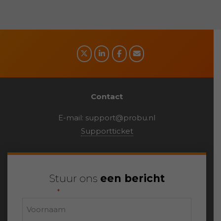
media
Contact
E-mail:
support@probu.nl
Supportticket
Stuur ons
een bericht
"
" geeft vereiste velden aan
*
Naam