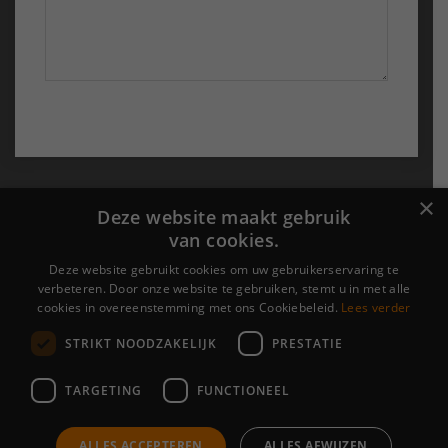
Probu Online
×
Deze website maakt gebruik
van cookies.
›
Over ons
›
Portfolio
Deze website gebruikt cookies om uw gebruikerservaring te
verbeteren. Door onze website te gebruiken, stemt u in met alle
›
Contact
cookies in overeenstemming met ons Cookiebeleid.
Lees verder
STRIKT NOODZAKELIJK
PRESTATIE
Algemene voorwaarden
|
Cookieverklaring &
Privacyverklaring
TARGETING
FUNCTIONEEL
[brb_collection id="6469"]
ALLES ACCEPTEREN
ALLES AFWIJZEN