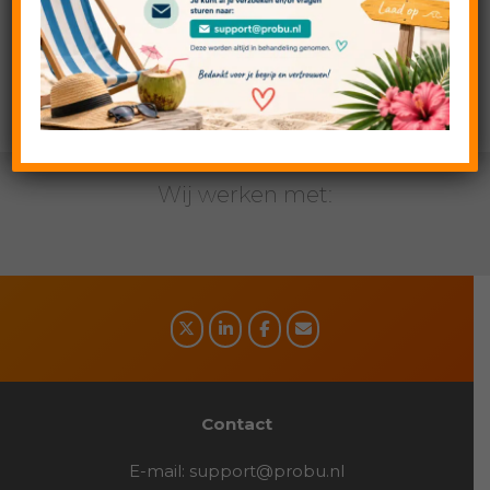
zoekmachines? Met onze SEO training leren we je
alles wat je moet weten.
Binnenkort vind je alle informatie op deze pagina!
Wij werken met:
Social
media
Contact
E-mail:
support@probu.nl