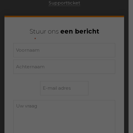
Supportticket
Stuur ons
een bericht
"
" geeft vereiste velden aan
*
Naam
Voornaam
Achternaam
E-
mailadres
*
Uw
vraag: