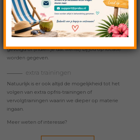
er alle ruimte voor het stellen van vragen. We
oefenen samen de handelingen die jij graag wilt
leren. Je kunt na onze training gegarandeerd aan
de slag in jouw eigen project!
De CMS-training kan via een live webinar worden
gevolgd of (indien je dat wenst) bij jou op locatie
worden gegeven.
extra trainingen
Natuurlijk is er ook altijd de mogelijkheid tot het
volgen van extra opfris-trainingen of
vervolgtrainingen waarin we dieper op materie
ingaan.
Meer weten of interesse?