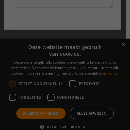
Probu Online
×
Deze website maakt gebruik
van cookies.
›
Over ons
›
Portfolio
Deze website gebruikt cookies om uw gebruikerservaring te
verbeteren. Door onze website te gebruiken, stemt u in met alle
›
Contact
cookies in overeenstemming met ons Cookiebeleid.
Lees verder
STRIKT NOODZAKELIJK
PRESTATIE
Algemene voorwaarden
|
Cookieverklaring &
Privacyverklaring
TARGETING
FUNCTIONEEL
[brb_collection id="6469"]
ALLES ACCEPTEREN
ALLES AFWIJZEN
© Copyright 2003 - 2026
Probu Online
· Alle rechten voorbehouden
DETAILS WEERGEVEN
Ontwikkeling door
Probu Online