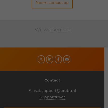
Neem contact op
Wij werken met:
Social
media
Contact
E-mail:
support@probu.nl
Supportticket