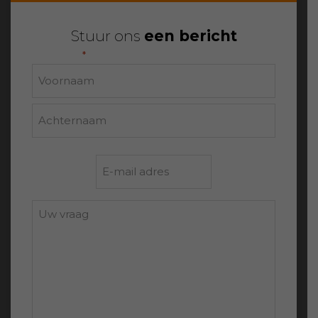
Stuur ons
een bericht
"
" geeft vereiste velden aan
*
Naam
Voornaam
Achternaam
E-
mailadres
*
Uw
vraag: