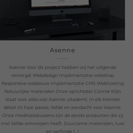
Asenne
Asenne Voor dit project hebben wij het volgende
verzorgd: Webdesign Implementatie webshop
Responsive webbouw Implementatie CMS Webhosting
Natuurlijke materialen Onze oprichtster Connie Klijn
staat voor alles wat Asenne uitademt. In elk kleinste
detail zit haar passie, liefde en aandacht voor Asenne.
Onze meditatiekussens zijn de eerste producten die zij
met liefde ontworpen heeft. Duurzame materialen, luxe
en verfijnde […]