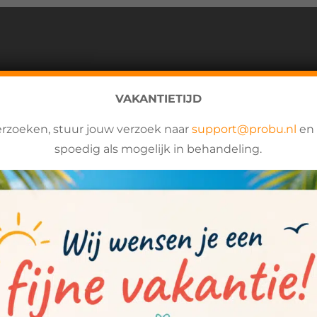
VAKANTIETIJD
CASES
erzoeken, stuur jouw verzoek naar
support@probu.nl
en 
spoedig als mogelijk in behandeling.
e jou al voorgingen. Voor veel van deze