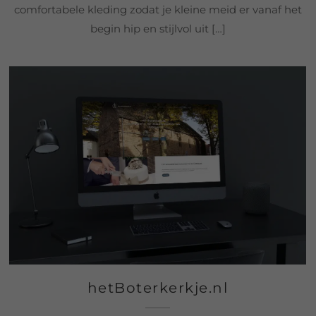
comfortabele kleding zodat je kleine meid er vanaf het
begin hip en stijlvol uit […]
hetBoterkerkje.nl