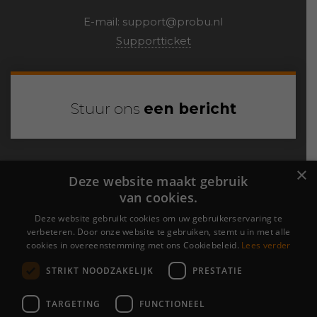
E-mail:
support@probu.nl
Supportticket
Stuur ons
een bericht
Probu Online
×
Deze website maakt gebruik
van cookies.
›
Over ons
›
Portfolio
Deze website gebruikt cookies om uw gebruikerservaring te
verbeteren. Door onze website te gebruiken, stemt u in met alle
›
Contact
cookies in overeenstemming met ons Cookiebeleid.
Lees verder
STRIKT NOODZAKELIJK
PRESTATIE
Algemene voorwaarden
|
Cookieverklaring &
Privacyverklaring
TARGETING
FUNCTIONEEL