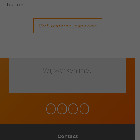
button.
CMS onderhoudspakket
Wij werken met:
Social
media
Contact