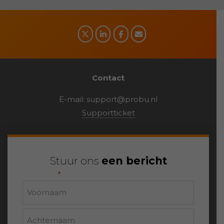
Contact
E-mail:
support@probu.nl
Supportticket
Stuur ons
een bericht
"
" geeft vereiste velden aan
*
Naam
Voornaam