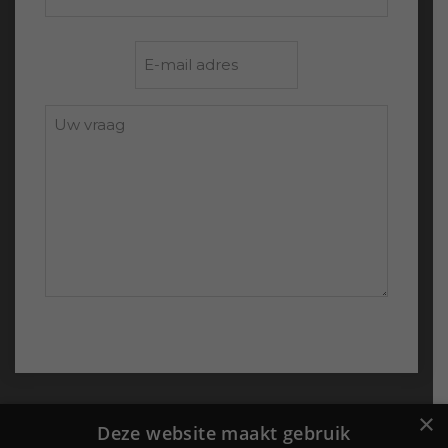
Achternaam
E-
mailadres
*
Uw
vraag:
Probu Online
×
Deze website maakt gebruik