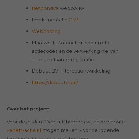
Responsive
webbouw
Implementatie
CMS
Webhosting
Maatwerk: Aanmaken van unieke
actiecodes en de verwerking hiervan
i.c.m. deelname-registratie.
Debuut BV - Horecaontwikkeling
https://debuutbv.nl/
Over het project:
Voor deze klant Debuut, hebben wij deze website
vedett-actie.nl
mogen maken, voor de lopende
(korting/win) acties die ze hebben.