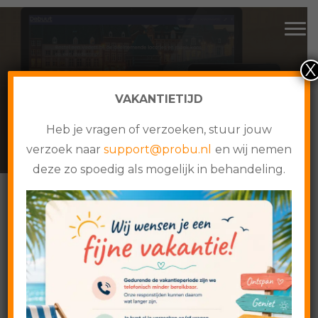
CMS websites, webshops en online maatwerk
Spring
Door
Probu Online
Tog
naar
naar
de
de
X
hoofdnavigatie
hoofd
inhoud
VAKANTIETIJD
VEDETT ACTIE
Heb je vragen of verzoeken, stuur jouw
verzoek naar
support@probu.nl
en wij nemen
deze zo spoedig als mogelijk in behandeling.
Home
›
Cases
›
Vedett Actie
Vedett Actie
9 november 2017