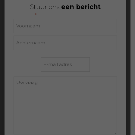
Stuur ons
een bericht
"
" geeft vereiste velden aan
*
Naam
Voornaam
Achternaam
E-
mailadres
*
Uw
vraag: