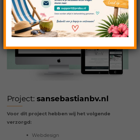
Project:
sansebastianbv.nl
Voor dit project hebben wij het volgende
verzorgd:
Webdesign