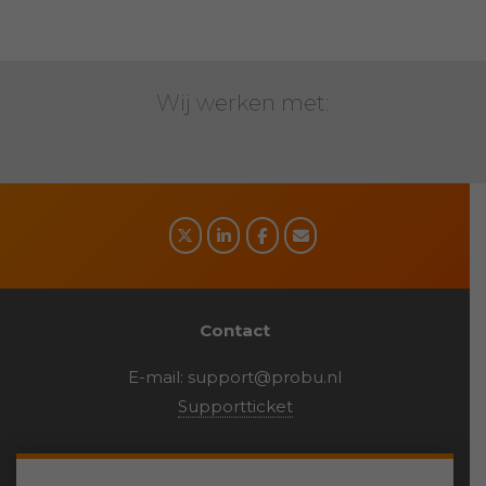
Wij werken met:
Social
media
Contact
E-mail:
support@probu.nl
Supportticket