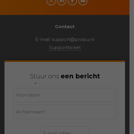
Contact
E-mail:
support@probu.nl
Supportticket
Stuur ons
een bericht
"
" geeft vereiste velden aan
*
Naam
Voornaam
Achternaam
E-