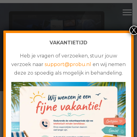
CMS websites, webshops en online maatwerk
Spring
Door
Probu Online
Tog
naar
naar
de
de
X
hoofdnavigatie
hoofd
inhoud
VAKANTIETIJD
MEDICAL TRAINING
Heb je vragen of verzoeken, stuur jouw
verzoek naar
support@probu.nl
en wij nemen
TOOLS
deze zo spoedig als mogelijk in behandeling.
Home
›
Cases
›
Medical Training Tools
Medical Training
Tools