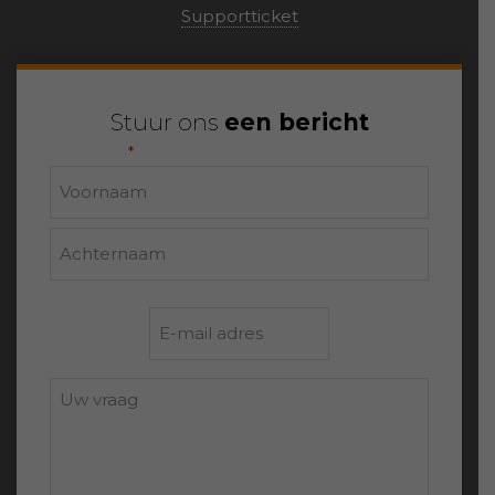
Supportticket
Stuur ons
een bericht
"
" geeft vereiste velden aan
*
Naam
Voornaam
Achternaam
E-
mailadres
*
Uw
vraag: