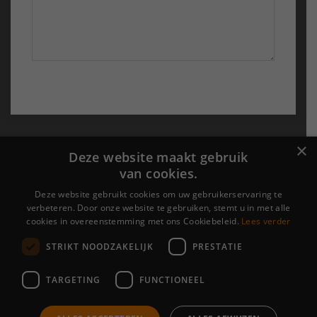
Probu Online
×
Deze website maakt gebruik
van cookies.
›
Over ons
›
Portfolio
Deze website gebruikt cookies om uw gebruikerservaring te
verbeteren. Door onze website te gebruiken, stemt u in met alle
›
Contact
cookies in overeenstemming met ons Cookiebeleid.
Lees verder
STRIKT NOODZAKELIJK
PRESTATIE
Algemene voorwaarden
|
Cookieverklaring &
Privacyverklaring
TARGETING
FUNCTIONEEL
[brb_collection id="6469"]