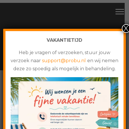
CMS websites, webshops en online maatwerk
Spring
Door
Probu Online
Tog
naar
naar
de
de
X
hoofdnavigatie
hoofd
inhoud
VAKANTIETIJD
LOWLANDS
Heb je vragen of verzoeken, stuur jouw
verzoek naar
support@probu.nl
en wij nemen
deze zo spoedig als mogelijk in behandeling.
Home
›
Google Search
›
Lowlands
Lowlands
10 juli 2021
Post Content