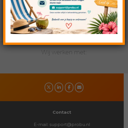
Geplaatst in:
Google Search
Wij werken met:
Social
media
Contact
E-mail:
support@probu.nl