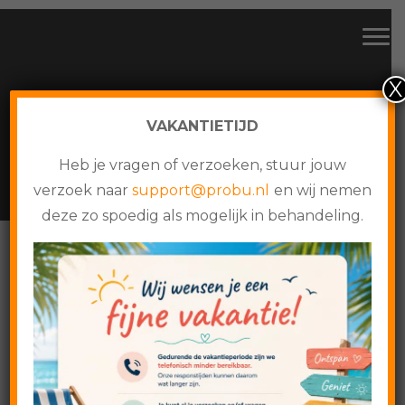
CMS websites, webshops en online maatwerk
Spring
Door
Probu Online
Tog
naar
naar
de
de
X
hoofdnavigatie
hoofd
inhoud
VAKANTIETIJD
JAN PENNINGS
Heb je vragen of verzoeken, stuur jouw
verzoek naar
support@probu.nl
en wij nemen
deze zo spoedig als mogelijk in behandeling.
Home
›
Google Search
›
Jan Pennings
Jan Pennings
10 juli 2021
jan lego masters, Jan Pennings overleden, LEGO