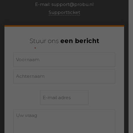
E-mail:
support@probu.nl
Supportticket
Stuur ons
een bericht
"
" geeft vereiste velden aan
*
Naam
Voornaam
Achternaam
E-
mailadres
*
Uw
vraag: