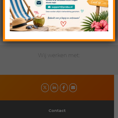
Masters
Geplaatst in:
Google Search
Wij werken met:
Social
media
Contact