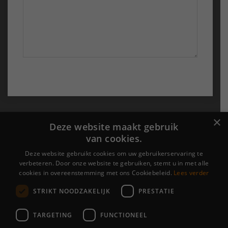
Probu Online
×
Deze website maakt gebruik
van cookies.
›
Over ons
›
Portfolio
Deze website gebruikt cookies om uw gebruikerservaring te
verbeteren. Door onze website te gebruiken, stemt u in met alle
›
Contact
cookies in overeenstemming met ons Cookiebeleid.
Lees verder
STRIKT NOODZAKELIJK
PRESTATIE
Algemene voorwaarden
|
Cookieverklaring &
Privacyverklaring
TARGETING
FUNCTIONEEL